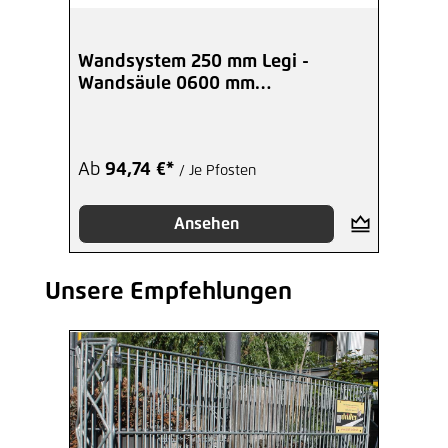
Wandsystem 250 mm Legi -
Wandsäule 0600 mm
Mittelpfosten
Ab
94,74 €*
/ Je Pfosten
Ansehen
Unsere Empfehlungen
Produktgalerie überspringen