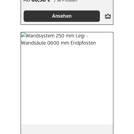
Ab
86,58 €*
/ Je Pfosten
Ansehen