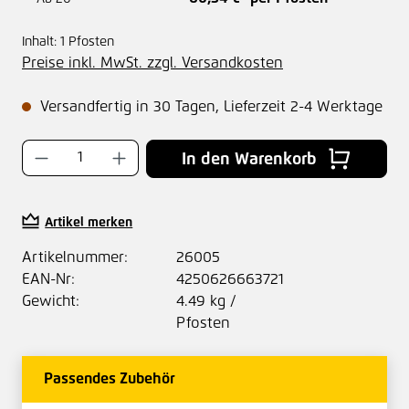
Inhalt:
1 Pfosten
Preise inkl. MwSt. zzgl. Versandkosten
Versandfertig in 30 Tagen, Lieferzeit 2-4 Werktage
Produkt Anzahl: Gib den gewünschten Wer
In den Warenkorb
Artikel merken
Artikelnummer:
26005
EAN-Nr:
4250626663721
Gewicht:
4.49 kg /
Pfosten
Passendes Zubehör