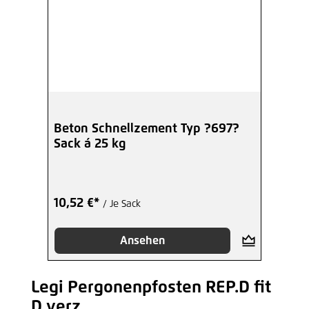
Beton Schnellzement Typ ?697?
Sack á 25 kg
10,52 €*
/ Je Sack
Ansehen
Legi Pergonenpfosten REP.D fit
Produktgalerie überspringen
D verz.