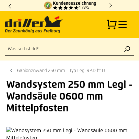
Kundenauszeichnung
Zum Hauptinhalt springen
4.78/5
Gabionenwand 250 mm - Typ Legi RP.D fit D
Wandsystem 250 mm Legi -
Wandsäule 0600 mm
Mittelpfosten
Bildergalerie überspringen