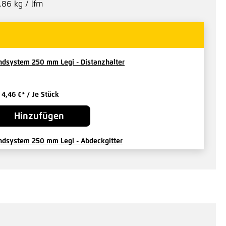
.86 kg / lfm
dsystem 250 mm Legi - Distanzhalter
b
4,46 €*
/ Je Stück
Hinzufügen
dsystem 250 mm Legi - Abdeckgitter
b
13,61 €*
/ Je Stück
Hinzufügen
i Verschraubung R fit D