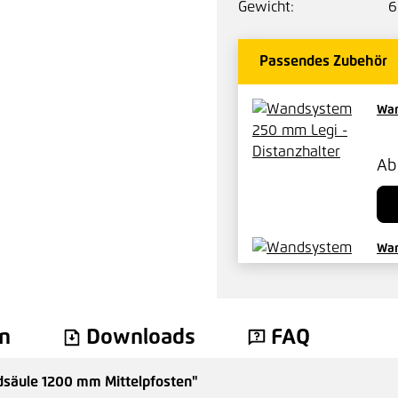
Gewicht:
6
Passendes Zubehör
Wan
A
Wan
A
n
Downloads
FAQ
säule 1200 mm Mittelpfosten"
Leg