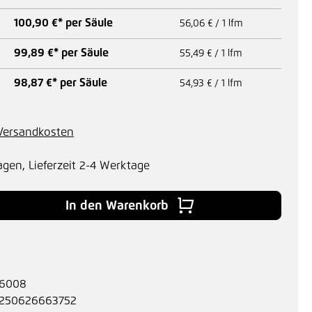
100,90 €* per Säule
56,06 € / 1 lfm
99,89 €* per Säule
55,49 € / 1 lfm
98,87 €* per Säule
54,93 € / 1 lfm
. Versandkosten
agen, Lieferzeit 2-4 Werktage
 Gib den gewünschten Wert ein oder benu
In den Warenkorb
6008
250626663752