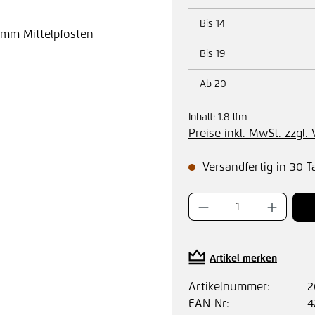
Bis
14
Bis
19
Ab
20
Inhalt:
1.8 lfm
Preise inkl. MwSt. zzgl
Versandfertig in 30 T
Produkt Anzahl:
Artikel merken
Artikelnummer:
2
EAN-Nr:
4