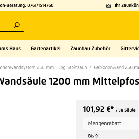
on-Beratung: 0761/1514760
Ihr Zaunköni
ums Haus
Gartenartikel
Zaunbau-Zubehör
Gittervie
ionenwandsystem 250 mm - Legi Steinzaun
Gabionenwand 250 mm -
Wandsäule 1200 mm Mittelpfo
101,92 €*
/ Je Säule
Mengenrabatt
Bis
9