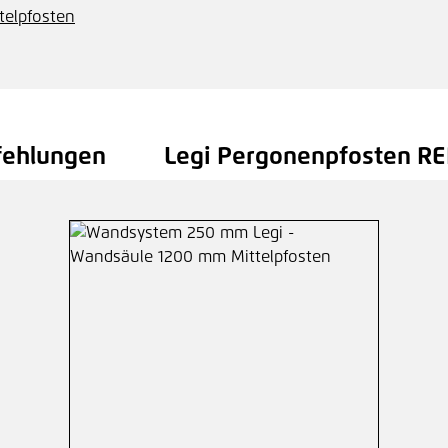
elpfosten
fehlungen
Legi Pergonenpfosten REP