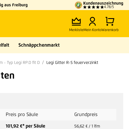
Kundenauszeichnung
g aus Freiburg
4.78/5
Merkliste
Mein Konto
Warenkorb
lfalt
Schnäppchenmarkt
 Typ Legi RP.D fit D
Legi Gitter R-S feuerverzinkt
sten
Preis pro Säule
Grundpreis
101,92 €* per Säule
56,62 € / 1 lfm