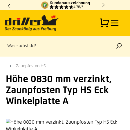
Kundenauszeichnung
Zum Hauptinhalt springen
4.78/5
Zaunpfosten HS
Höhe 0830 mm verzinkt,
Zaunpfosten Typ HS Eck
Winkelplatte A
Bildergalerie überspringen