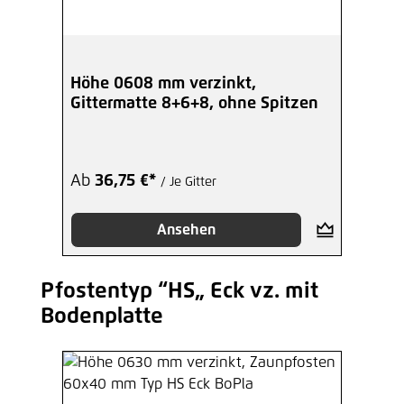
Höhe 0608 mm verzinkt,
Gittermatte 8+6+8, ohne Spitzen
Ab
36,75 €*
/ Je Gitter
Ansehen
Pfostentyp “HS„ Eck vz. mit
Produktgalerie überspringen
Bodenplatte