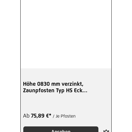
Natur mit Klammer
3,02 €*
/ Je Stück
Hinzufügen
Abdeckleiste für Pfosten HS 0830
mm verzinkt
13,77 €*
/ Je Stück
Hinzufügen
Höhe 0830 mm verzinkt,
Zaunpfosten Typ HS Eck
Blindnietmutter verzinkt
Winkelplatte I
0,19 €*
/ Je Stück
Ab
75,89 €*
/ Je Pfosten
Hinzufügen