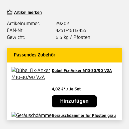
Artikel merken
Artikelnummer:
29202
EAN-Nr:
4251746113455
Gewicht:
6.5 kg / Pfosten
Passendes Zubehör
Dübel Fix-Anker M10-30/90 V2A
4,02 €*
/ Je Set
Hinzufügen
Geräuschdämmer für Pfosten grau
II 40 mm