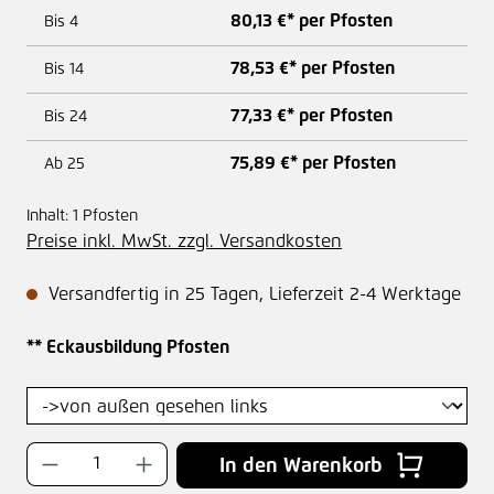
80,13 €* per Pfosten
Bis
4
78,53 €* per Pfosten
Bis
14
77,33 €* per Pfosten
Bis
24
75,89 €* per Pfosten
Ab
25
Inhalt:
1 Pfosten
Preise inkl. MwSt. zzgl. Versandkosten
Versandfertig in 25 Tagen, Lieferzeit 2-4 Werktage
auswählen
** Eckausbildung Pfosten
Produkt Anzahl: Gib den gewünschten Wer
In den Warenkorb