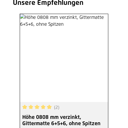
Unsere Empfehlungen
Produktgalerie überspringen
(2)
Durchschnittliche Bewertung von 5 von 5 Sterne
Höhe 0808 mm verzinkt,
Gittermatte 6+5+6, ohne Spitzen