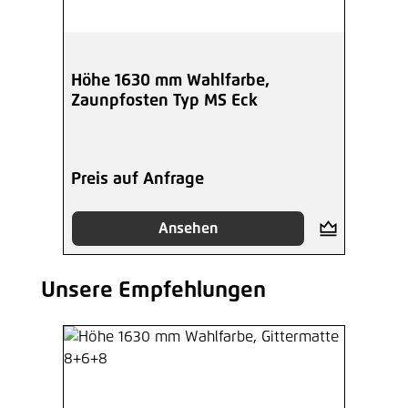
1,74 €*
/ Je Stück
Hinzufügen
Höhe 1630 mm Wahlfarbe,
Zaunpfosten Typ MS Eck
Inbusschlüssel 6-Kant 5,5 mm
verzinkt
1,27 €*
/ Je Stück
Preis auf Anfrage
Hinzufügen
Ansehen
Unsere Empfehlungen
Produktgalerie überspringen