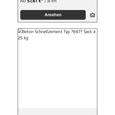
Ab
57,61 €*
/ Je lfm
Ansehen