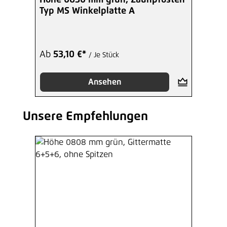
Höhe 0630 mm grün, Zaunpfosten
Typ MS Winkelplatte A
Ab
53,10 €*
/ Je Stück
Ansehen
Unsere Empfehlungen
Produktgalerie überspringen