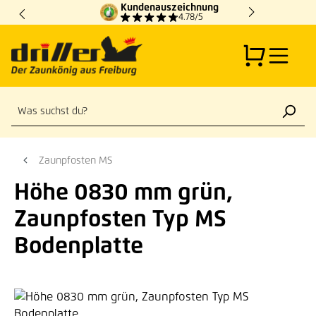
Kundenauszeichnung
Zum Hauptinhalt springen
4.78/5
Zaunpfosten MS
Höhe 0830 mm grün,
Zaunpfosten Typ MS
Bodenplatte
Bildergalerie überspringen