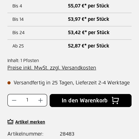
55,07 €* per Stück
Bis
4
53,97 €* per Stück
Bis
14
53,42 €* per Stück
Bis
24
52,87 €* per Stück
Ab
25
Inhalt:
1 Pfosten
Preise inkl. MwSt. zzgl. Versandkosten
Versandfertig in 25 Tagen, Lieferzeit 2-4 Werktage
Produkt Anzahl: Gib den gewünschten Wer
In den Warenkorb
Artikel merken
Artikelnummer:
28483