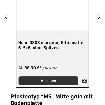
Höhe 0808 mm grün, Gittermatte
6+5+6, ohne Spitzen
Ab
38,90 €*
/ Je Gitter
Ansehen
Pfostentyp “MS„ Mitte grün mit
Produktgalerie überspringen
Bodenplatte