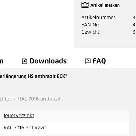
Artikel merken
Artikelnummer:
4
EAN-Nr:
4
Gewicht:
6
n
Downloads
FAQ
rlängerung HS anthrazit ECK"
htet in RAL 7016 anthrazit
feuerverzinkt
RAL 7016 anthrazit