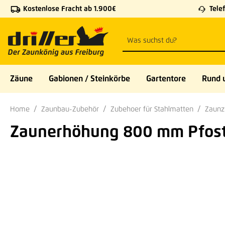
Kostenlose Fracht ab 1.900€
Telef
 Hauptinhalt springen
Zur Suche springen
Zur Hauptnavigation springen
Zäune
Gabionen / Steinkörbe
Gartentore
Rund 
Home
Zaunbau-Zubehör
Zubehoer für Stahlmatten
Zaunz
Zaunerhöhung 800 mm Pfost