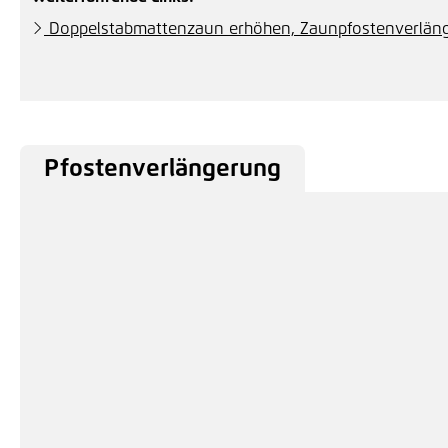
Doppelstabmattenzaun erhöhen, Zaunpfostenverlän
Pfostenverlängerung
Produktgalerie überspringen