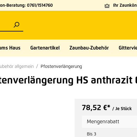
on-Beratung: 0761/1514760
Ihr Zaunköni
ums Haus
Gartenartikel
Zaunbau-Zubehör
Gittervie
ubehör allgemein
Pfostenverlängerung
enverlängerung HS anthrazit 
78,52 €*
/ Je Stück
Mengenrabatt
Bis
3