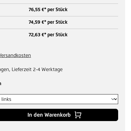
76,55 €* per Stück
74,59 €* per Stück
72,63 €* per Stück
. Versandkosten
agen, Lieferzeit 2-4 Werktage
auswählen
n
 Gib den gewünschten Wert ein oder benu
In den Warenkorb