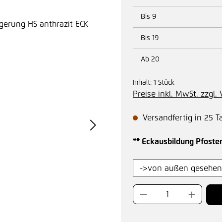
Bis
9
Bis
19
Ab
20
Inhalt:
1 Stück
Preise inkl. MwSt. zzgl
Versandfertig in 25 T
** Eckausbildung Pfoste
Produkt Anzahl: