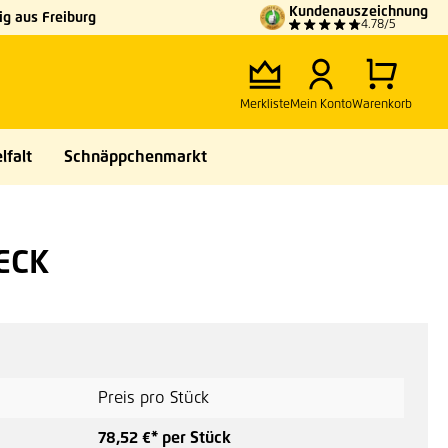
Kundenauszeichnung
g aus Freiburg
4.78/5
Merkliste
Mein Konto
Warenkorb
lfalt
Schnäppchenmarkt
ECK
Preis pro Stück
78,52 €* per Stück