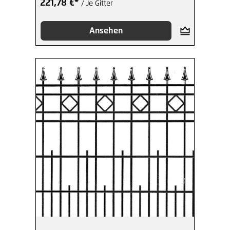
221,78 €*
/ Je Gitter
Ansehen