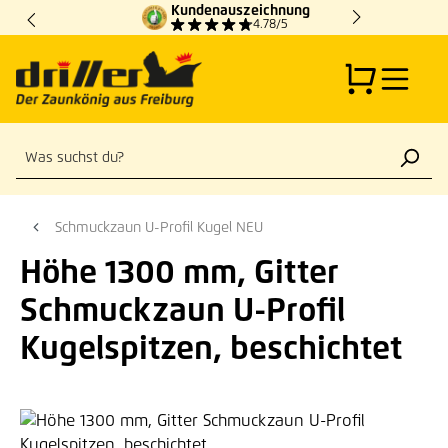
Kundenauszeichnung
Zum Hauptinhalt springen
4.78/5
Schmuckzaun U-Profil Kugel NEU
Höhe 1300 mm, Gitter
Schmuckzaun U-Profil
Kugelspitzen, beschichtet
Bildergalerie überspringen