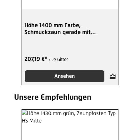
Höhe 1400 mm Farbe,
Schmuckzaun gerade mit
Zierelementen
207,19 €*
/ Je Gitter
Ansehen
Unsere Empfehlungen
Produktgalerie überspringen