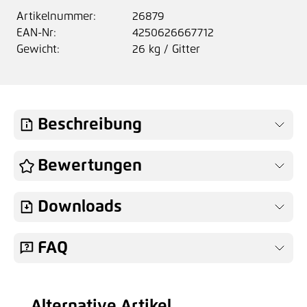
Artikelnummer:
26879
EAN-Nr:
4250626667712
Gewicht:
26 kg / Gitter
Beschreibung
Bewertungen
Downloads
FAQ
Alternative Artikel
Produktgalerie überspringen