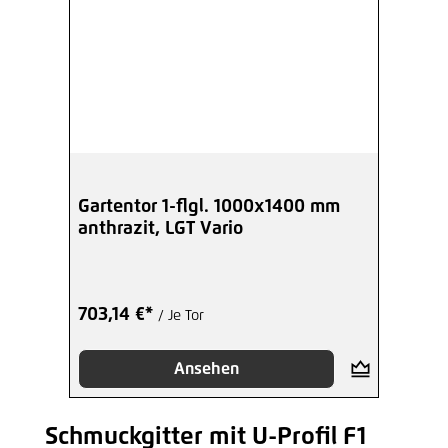
Gartentor 1-flgl. 1000x1400 mm
anthrazit, LGT Vario
703,14 €*
/ Je Tor
Ansehen
Schmuckgitter mit U-Profil F1
Produktgalerie überspringen