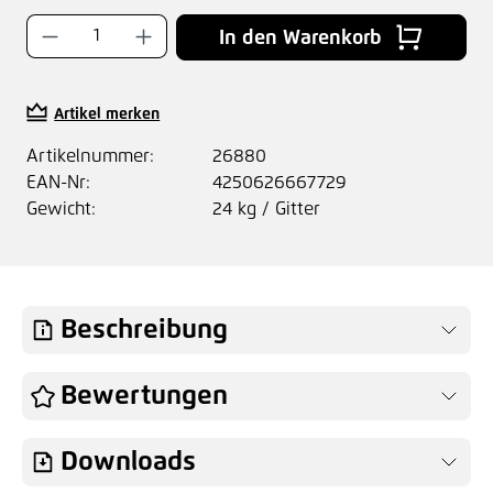
Produkt Anzahl: Gib den gewünschten Wer
In den Warenkorb
Artikel merken
Artikelnummer:
26880
EAN-Nr:
4250626667729
Gewicht:
24 kg / Gitter
Beschreibung
Bewertungen
Downloads