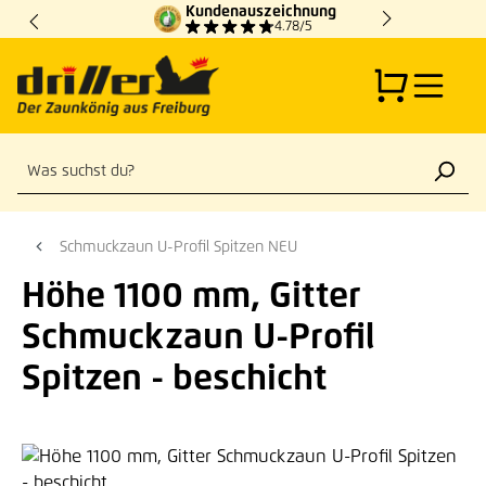
Kundenauszeichnung
Zum Hauptinhalt springen
4.78/5
Schmuckzaun U-Profil Spitzen NEU
Höhe 1100 mm, Gitter
Schmuckzaun U-Profil
Spitzen - beschicht
Bildergalerie überspringen