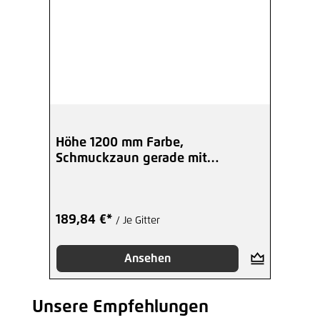
Höhe 1200 mm Farbe,
Schmuckzaun gerade mit
Zierelementen
189,84 €*
/ Je Gitter
Ansehen
Unsere Empfehlungen
Produktgalerie überspringen