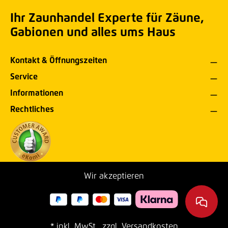
Ihr Zaunhandel Experte für Zäune,
Gabionen und alles ums Haus
Kontakt & Öffnungszeiten
Service
Informationen
Rechtliches
Wir akzeptieren
* inkl. MwSt., zzgl. Versandkosten