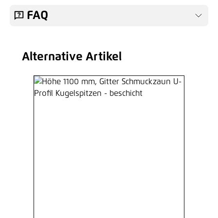
FAQ
Alternative Artikel
Produktgalerie überspringen