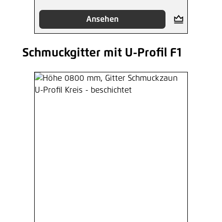
Ansehen
Schmuckgitter mit U-Profil F1
Produktgalerie überspringen