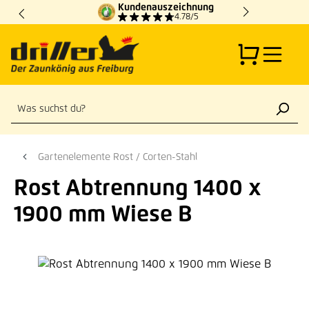
Kundenauszeichnung
Zum Hauptinhalt springen
4.78/5
Gartenelemente Rost / Corten-Stahl
Rost Abtrennung 1400 x
1900 mm Wiese B
Bildergalerie überspringen