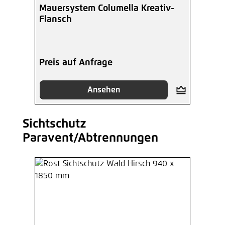
Mauersystem Columella Kreativ-
Flansch
Preis auf Anfrage
Ansehen
Sichtschutz
Produktgalerie überspringen
Paravent/Abtrennungen