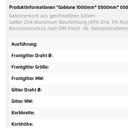
Produktinformationen "Gabione 1000mm* 0500mm* 0
Gabionenkorb aus geschweißten Gittern
Galfan Zink-Aluminium Beschichtung (95% Zink, 5% Alu)
Korrosionsschutz nach DIN 50021 -SS- Salzsprühnebelte
Ausführung:
Frontgitter Draht Ø:
Frontgitter Größe:
Frontgitter MW:
Gitter Draht Ø:
Gitter MW:
Korbbreite:
Korbhöhe: