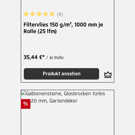
(8)
Durchschnittliche Bewertung von 5 von 5 Sterne
Filtervlies 150 g/m², 1000 mm je
Rolle (25 lfm)
35,44 €*
/ Je Rolle
Produkt ansehen
Rabatt
%