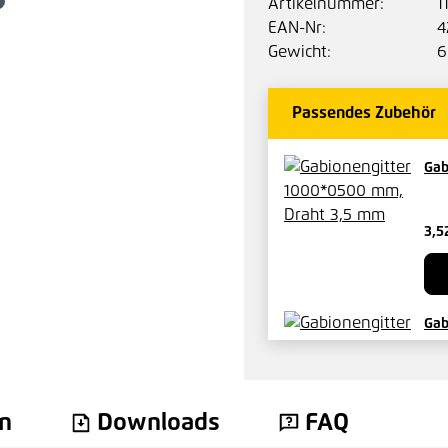
Artikelnummer:
1
EAN-Nr:
4
Gewicht:
6
Passendes Zubehör
Gab
3,5
Gab
1,8
n
Downloads
FAQ