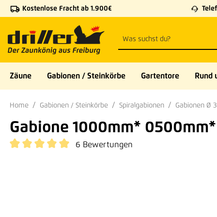
Kostenlose Fracht ab 1.900€
Telef
 Hauptinhalt springen
Zur Suche springen
Zur Hauptnavigation springen
Zäune
Gabionen / Steinkörbe
Gartentore
Rund 
Home
Gabionen / Steinkörbe
Spiralgabionen
Gabionen Ø 
Gabione 1000mm* 0500mm*
6 Bewertungen
Durchschnittliche Bewertung von 5 von 5 Sternen