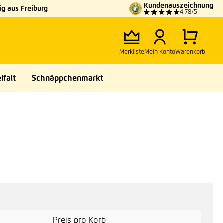
Kundenauszeichnung
g aus Freiburg
4.78/5
Merkliste
Mein Konto
Warenkorb
lfalt
Schnäppchenmarkt
Preis pro Korb