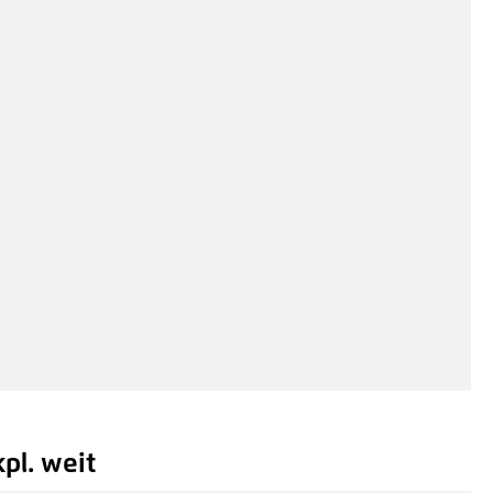
Hinzufügen
zenschneider 480 mm
,23 €*
/ Je Stück
inzufügen
pl. weit