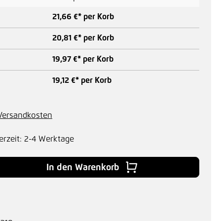
21,66 €* per Korb
20,81 €* per Korb
19,97 €* per Korb
19,12 €* per Korb
. Versandkosten
erzeit: 2-4 Werktage
 Gib den gewünschten Wert ein oder benu
In den Warenkorb