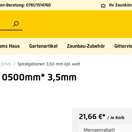
on-Beratung: 0761/1514760
Ihr Zaunköni
ums Haus
Gartenartikel
Zaunbau-Zubehör
Gittervie
3,5mm
Spiralgabionen 3,50 mm kpl. weit
 0500mm* 3,5mm
21,66 €*
/ Je Korb
Mengenrabatt