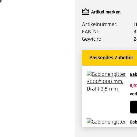
Artikel merken
Artikelnummer:
1
EAN-Nr:
4
Gewicht:
2
Passendes Zubehör
Gab
8,9
vor
Gab
5,0