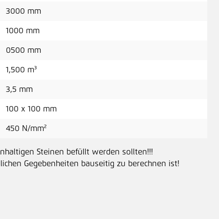
3000 mm
0,9
1000 mm
0500 mm
1,500 m³
Dis
3,5 mm
0,8
100 x 100 mm
450 N/mm²
Bol
nhaltigen Steinen befüllt werden sollten!!!
tlichen Gegebenheiten bauseitig zu berechnen ist!
149
H