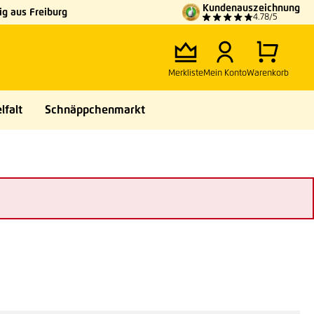
Kundenauszeichnung
g aus Freiburg
4.78/5
Merkliste
Mein Konto
Warenkorb
lfalt
Schnäppchenmarkt