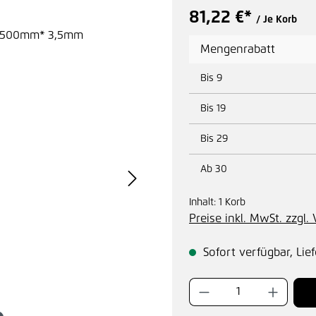
81,22 €*
/ Je Korb
Mengenrabatt
Bis
9
Bis
19
Bis
29
Ab
30
Inhalt:
1 Korb
Preise inkl. MwSt. zzgl
Sofort verfügbar, Lief
Produkt Anzahl: