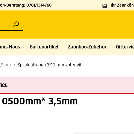
on-Beratung: 0761/1514760
Ihr Zaunköni
ums Haus
Gartenartikel
Zaunbau-Zubehör
Gittervie
3,5mm
Spiralgabionen 3,50 mm kpl. weit
ger.
 0500mm* 3,5mm