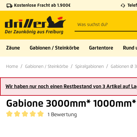
Kostenlose Fracht ab 1.900€
Telef
 Hauptinhalt springen
Zur Suche springen
Zur Hauptnavigation springen
Zäune
Gabionen / Steinkörbe
Gartentore
Rund 
Home
Gabionen / Steinkörbe
Spiralgabionen
Gabionen Ø 
Wir haben nur noch einen Restbestand von 3 Artikel auf La
Gabione 3000mm* 1000mm*
1 Bewertung
Durchschnittliche Bewertung von 5 von 5 Sternen