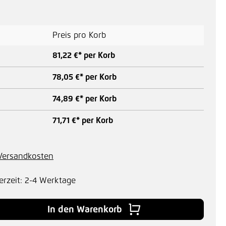
Preis pro Korb
81,22 €* per Korb
78,05 €* per Korb
74,89 €* per Korb
71,71 €* per Korb
. Versandkosten
erzeit: 2-4 Werktage
 Gib den gewünschten Wert ein oder benu
In den Warenkorb