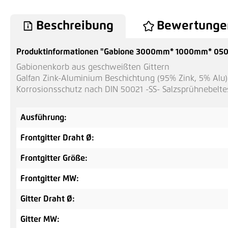
Beschreibung
Bewertunge
Produktinformationen "Gabione 3000mm* 1000mm* 0
Gabionenkorb aus geschweißten Gittern
Galfan Zink-Aluminium Beschichtung (95% Zink, 5% Alu)
Korrosionsschutz nach DIN 50021 -SS- Salzsprühnebelte
Ausführung:
Frontgitter Draht Ø:
Frontgitter Größe:
Frontgitter MW:
Gitter Draht Ø:
Gitter MW: