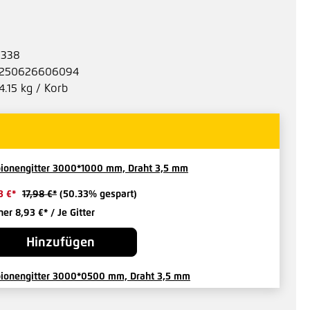
1338
250626606094
4.15 kg / Korb
ionengitter 3000*1000 mm, Draht 3,5 mm
3 €*
17,98 €*
(50.33% gespart)
her 8,93 €*
/ Je Gitter
Hinzufügen
ionengitter 3000*0500 mm, Draht 3,5 mm
2 €*
10,22 €*
(50.88% gespart)