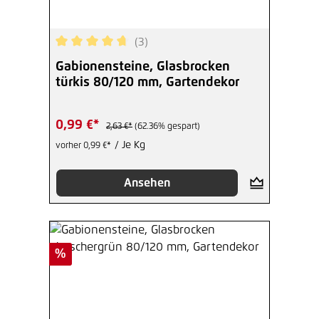
(3)
Durchschnittliche Bewertung von 4.67 von 5 Ste
Gabionensteine, Glasbrocken
türkis 80/120 mm, Gartendekor
0,99 €*
2,63 €*
(62.36% gespart)
/ Je Kg
vorher 0,99 €*
Ansehen
Rabatt
%