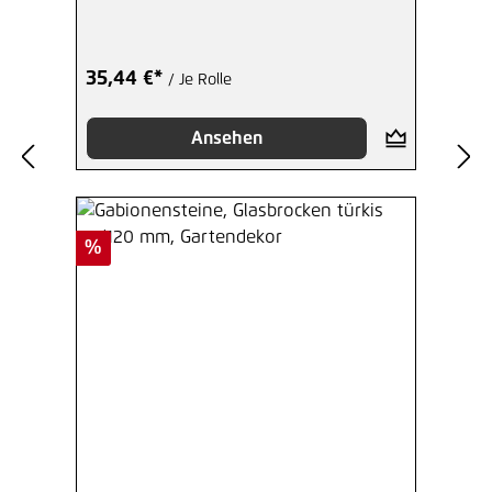
35,44 €*
/ Je Rolle
Ansehen
Rabatt
%