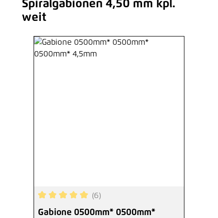
Spiralgabionen 4,50 mm kpl.
Produktgalerie überspringen
weit
(6)
Durchschnittliche Bewertung von 5 von 5 Sterne
Gabione 0500mm* 0500mm*