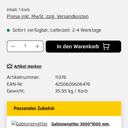
Inhalt:
1 Korb
Preise inkl. MwSt. zzgl. Versandkosten
Sofort verfügbar, Lieferzeit: 2-4 Werktage
Produkt Anzahl: Gib den gewünschten Wer
In den Warenkorb
Artikel merken
Artikelnummer:
11376
EAN-Nr:
4250626606476
Gewicht:
35.95 kg / Korb
Passendes Zubehör
Gabionengitter 3000*1000 mm,