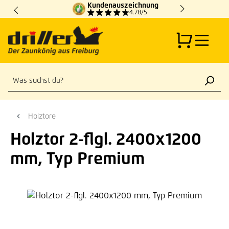
Kundenauszeichnung
Zum Hauptinhalt springen
4.78/5
Holztore
Holztor 2-flgl. 2400x1200
mm, Typ Premium
Bildergalerie überspringen