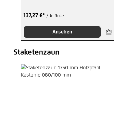
137,27 €*
/ Je Rolle
Ansehen
Staketenzaun
Produktgalerie überspringen