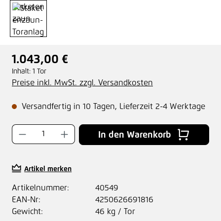
1.043,00 €
Regulärer Preis:
Inhalt:
1 Tor
Preise inkl. MwSt. zzgl. Versandkosten
Versandfertig in 10 Tagen, Lieferzeit 2-4 Werktage
Produkt Anzahl: Gib den gewünschten Wer
In den Warenkorb
Artikel merken
Artikelnummer:
40549
EAN-Nr:
4250626691816
Gewicht:
46 kg / Tor