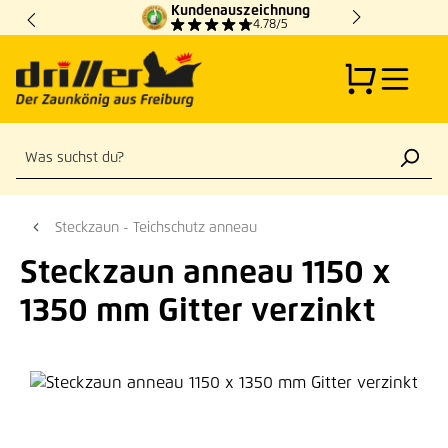
Kundenauszeichnung
Zum Hauptinhalt springen
4.78/5
Steckzaun - Teichschutz anneau
Steckzaun anneau 1150 x
1350 mm Gitter verzinkt
Bildergalerie überspringen