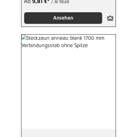
Ab
9,81 €*
/ Je Stück
Ansehen