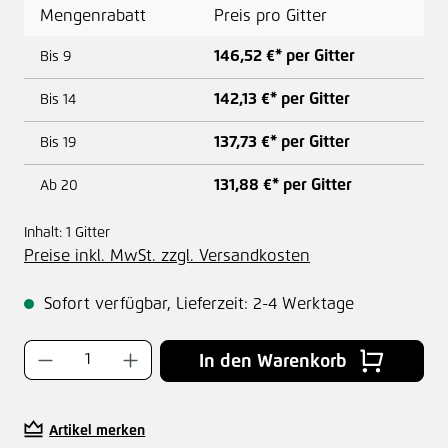
Mengenrabatt
Preis pro Gitter
146,52 €* per Gitter
Bis
9
142,13 €* per Gitter
Bis
14
137,73 €* per Gitter
Bis
19
131,88 €* per Gitter
Ab
20
Inhalt:
1 Gitter
Preise inkl. MwSt. zzgl. Versandkosten
Sofort verfügbar, Lieferzeit: 2-4 Werktage
Produkt Anzahl: Gib den gewünschten Wer
In den Warenkorb
Artikel merken