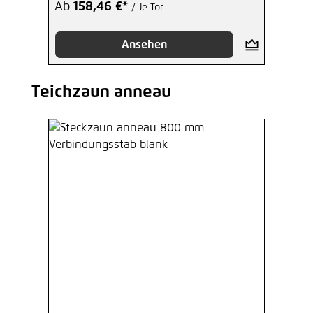
Ab
158,46 €*
/ Je Tor
Ansehen
Teichzaun anneau
Produktgalerie überspringen