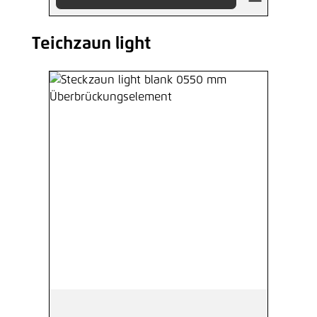
Teichzaun light
Produktgalerie überspringen