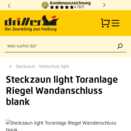
Kundenauszeichnung
Zum Hauptinhalt springen
4.78/5
Steckzaun - Teichschutz light
Steckzaun light Toranlage
Riegel Wandanschluss
blank
Bildergalerie überspringen