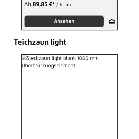
Ab
89,85 €*
/ Je lfm
Ansehen
Teichzaun light
Produktgalerie überspringen