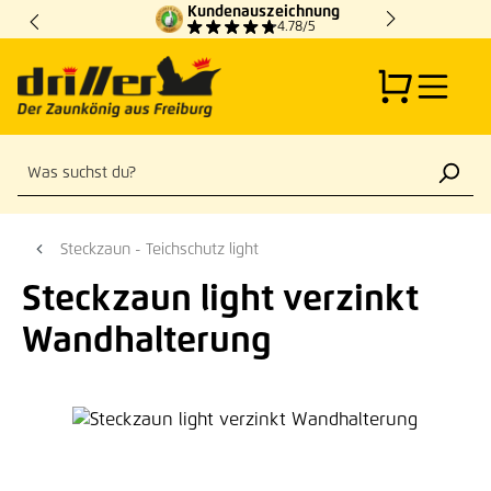
Kundenauszeichnung
Zum Hauptinhalt springen
4.78/5
Steckzaun - Teichschutz light
Steckzaun light verzinkt
Wandhalterung
Bildergalerie überspringen