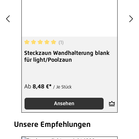
(1)
Durchschnittliche Bewertung von 5 von 5 Sterne
Steckzaun Wandhalterung blank
für light/Poolzaun
Ab
8,48 €*
/ Je Stück
Ansehen
Unsere Empfehlungen
Produktgalerie überspringen