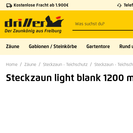
Kostenlose Fracht ab 1.900€
Telef
 Hauptinhalt springen
Zur Suche springen
Zur Hauptnavigation springen
Zäune
Gabionen / Steinkörbe
Gartentore
Rund 
Home
Zäune
Steckzaun - Teichschutz
Steckzaun - Teichsch
Steckzaun light blank 1200