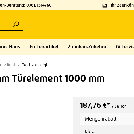
on-Beratung: 0761/1514760
Ihr Zaunköni
ums Haus
Gartenartikel
Zaunbau-Zubehör
Gittervie
utz light
Teichzaun light
 mm Türelement 1000 mm
187,76 €*
/ Je Tor
Mengenrabatt
Bis
9