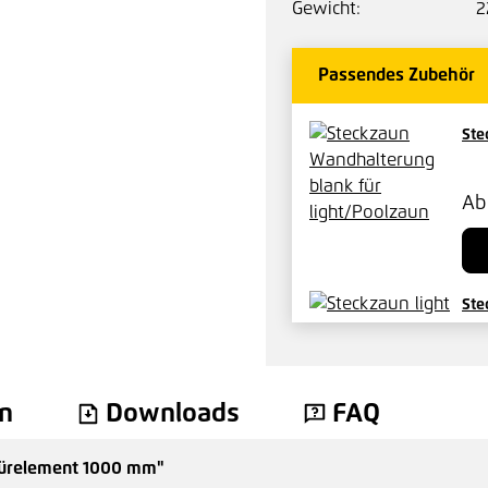
Gewicht:
2
Passendes Zubehör
Ste
A
Ste
A
n
Downloads
FAQ
Türelement 1000 mm"