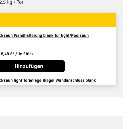
2.5 kg / Tor
ckzaun Wandhalterung blank für light/Poolzaun
b
8,48 €*
/ Je Stück
Hinzufügen
ckzaun light Toranlage Riegel Wandanschluss blank
b
15,17 €*
/ Je Stück
Hinzufügen