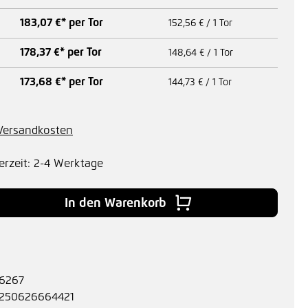
183,07 €* per Tor
152,56 € / 1 Tor
178,37 €* per Tor
148,64 € / 1 Tor
173,68 €* per Tor
144,73 € / 1 Tor
. Versandkosten
erzeit: 2-4 Werktage
 Gib den gewünschten Wert ein oder benu
In den Warenkorb
6267
250626664421