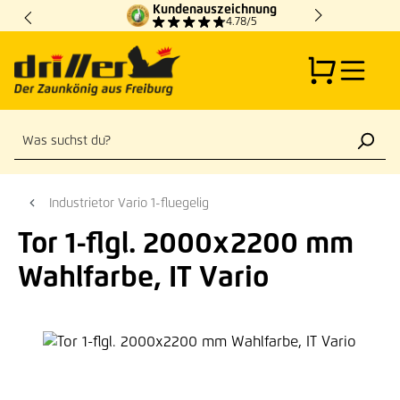
Kundenauszeichnung
Zum Hauptinhalt springen
4.78/5
Industrietor Vario 1-fluegelig
Tor 1-flgl. 2000x2200 mm
Wahlfarbe, IT Vario
Bildergalerie überspringen