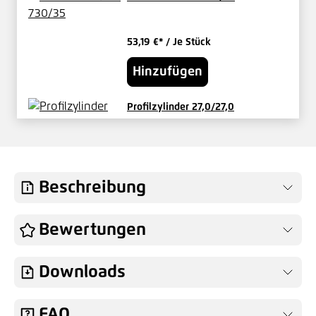
53,19 €*
/ Je Stück
Hinzufügen
Profilzylinder 27,0/27,0
verschieden schließend
29,17 €*
/ Je Set
Hinzufügen
Beschreibung
Knauf für Vario-Tore Innen fest
Bewertungen
49,04 €*
/ Je Stück
Downloads
Hinzufügen
FAQ