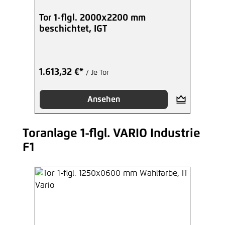
Hinzufügen
Tor 1-flgl. 2000x2200 mm
beschichtet, IGT
1.613,32 €*
/ Je Tor
Ansehen
Toranlage 1-flgl. VARIO Industrie
Produktgalerie überspringen
F1