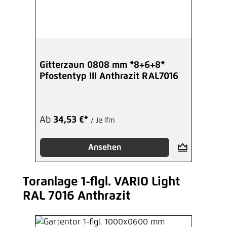
Gitterzaun 0808 mm *8+6+8*
Pfostentyp III Anthrazit RAL7016
Ab
34,53 €*
/ Je lfm
Ansehen
Toranlage 1-flgl. VARIO Light
Produktgalerie überspringen
RAL 7016 Anthrazit