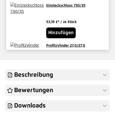
Einsteckschloss 730/35
53,19 €*
/ Je Stück
Hinzufügen
Profilzylinder 27,0/27,0
verschieden schließend
29,17 €*
/ Je Set
Hinzufügen
Beschreibung
Knauf für Vario-Tore Außen fest
Bewertungen
49,04 €*
/ Je Stück
Downloads
Hinzufügen