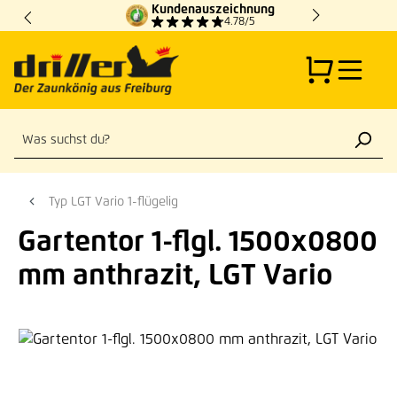
Kundenauszeichnung
Zum Hauptinhalt springen
4.78/5
Typ LGT Vario 1-flügelig
Gartentor 1-flgl. 1500x0800
mm anthrazit, LGT Vario
Bildergalerie überspringen