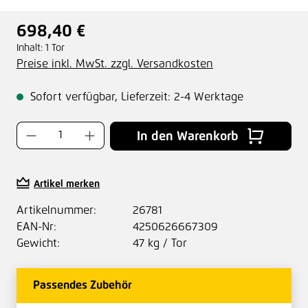
698,40 €
Regulärer Preis:
Inhalt:
1 Tor
Preise inkl. MwSt. zzgl. Versandkosten
Sofort verfügbar, Lieferzeit: 2-4 Werktage
Produkt Anzahl: Gib den gewünschten Wer
In den Warenkorb
Artikel merken
Artikelnummer:
26781
EAN-Nr:
4250626667309
Gewicht:
47 kg / Tor
Passendes Zubehör