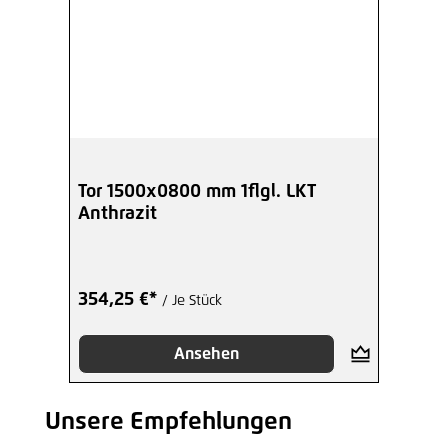
Tor 1500x0800 mm 1flgl. LKT
Anthrazit
354,25 €*
/ Je Stück
Ansehen
Unsere Empfehlungen
Produktgalerie überspringen