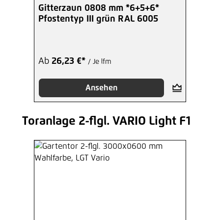
Durchschnittliche Bewertung von 5 von 5 Sterne
Gitterzaun 0808 mm *6+5+6*
Pfostentyp III grün RAL 6005
Ab
26,23 €*
/ Je lfm
Ansehen
Toranlage 2-flgl. VARIO Light F1
Produktgalerie überspringen