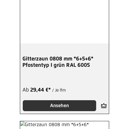
Gitterzaun 0808 mm *6+5+6*
Pfostentyp I grün RAL 6005
Ab
29,44 €*
/ Je lfm
Ansehen