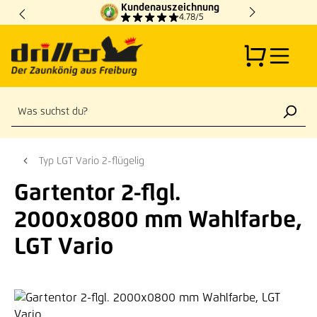
Kundenauszeichnung
Zum Hauptinhalt springen
4.78/5
Typ LGT Vario 2-flügelig
Gartentor 2-flgl.
2000x0800 mm Wahlfarbe,
LGT Vario
Bildergalerie überspringen