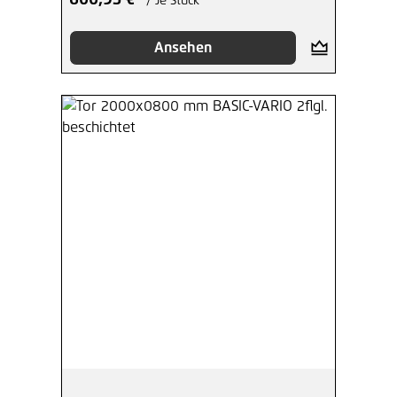
600,93 €*
/ Je Stück
Ansehen