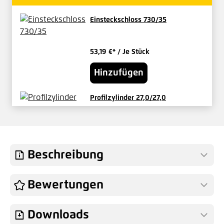
Einsteckschloss 730/35
53,19 €*
/ Je Stück
Hinzufügen
Profilzylinder 27,0/27,0
verschieden schließend
29,17 €*
/ Je Set
Hinzufügen
Beschreibung
Knauf für Vario-Tore Innen fest
Bewertungen
49,04 €*
/ Je Stück
Downloads