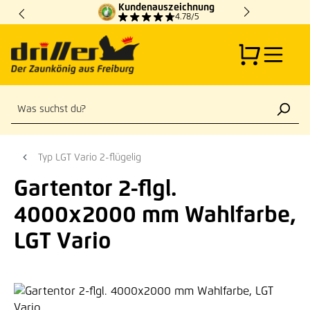
Kundenauszeichnung
Zum Hauptinhalt springen
4.78/5
Typ LGT Vario 2-flügelig
Gartentor 2-flgl.
4000x2000 mm Wahlfarbe,
LGT Vario
Bildergalerie überspringen