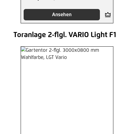
Ansehen
Toranlage 2-flgl. VARIO Light F1
Produktgalerie überspringen