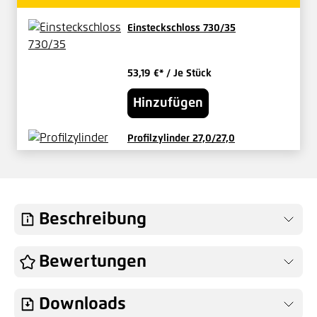
Einsteckschloss 730/35
53,19 €*
/ Je Stück
Hinzufügen
Profilzylinder 27,0/27,0
verschieden schließend
29,17 €*
/ Je Set
Hinzufügen
Beschreibung
Knauf für Vario-Tore Innen fest
Bewertungen
49,04 €*
/ Je Stück
Downloads