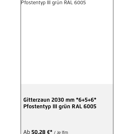
Gitterzaun 2030 mm *6+5+6*
Pfostentyp III grün RAL 6005
Ab
50,28 €*
/ Je lfm