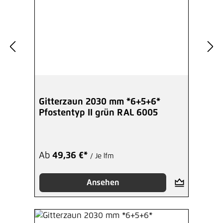
Gitterzaun 2030 mm *6+5+6*
Pfostentyp II grün RAL 6005
Ab
49,36 €*
/ Je lfm
Ansehen