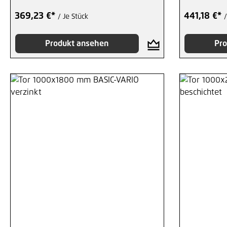
369,23 €*
441,18 €*
/ Je Stück
/
Produkt ansehen
Pro