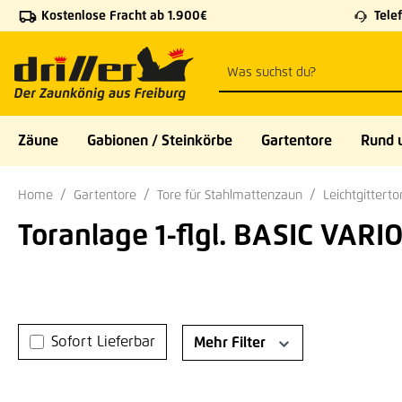
Kostenlose Fracht ab 1.900€
Telef
 Hauptinhalt springen
Zur Suche springen
Zur Hauptnavigation springen
Zäune
Gabionen / Steinkörbe
Gartentore
Rund 
Home
Gartentore
Tore für Stahlmattenzaun
Leichtgitterto
Toranlage 1-flgl. BASIC VARIO
Sofort Lieferbar
Mehr Filter