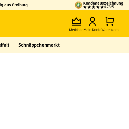
Kundenauszeichnung
g aus Freiburg
4.78/5
Merkliste
Mein Konto
Warenkorb
lfalt
Schnäppchenmarkt