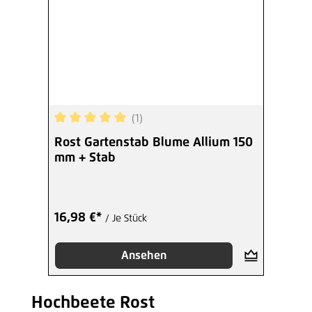
(1)
Durchschnittliche Bewertung von 5 von 5 Sterne
Rost Gartenstab Blume Allium 150
mm + Stab
16,98 €*
/ Je Stück
Ansehen
Hochbeete Rost
Produktgalerie überspringen