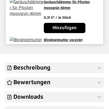
Geräuschdämmer für Pfosten
moosgrün 40mm
0,31 €*
/ Je Stück
Hinzufügen
Blindnietmutter verzinkt
0,19 €*
/ Je Stück
Hinzufügen
Beschreibung
Abdeckleiste für Pfosten HS 0830
Bewertungen
mm grün
11,80 €*
/ Je Stück
Downloads
Hinzufügen