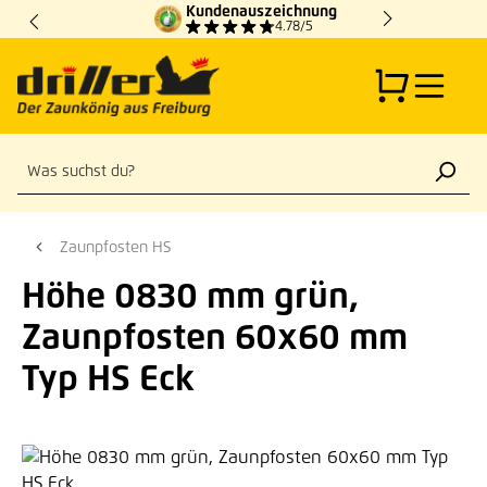
Kundenauszeichnung
Zum Hauptinhalt springen
4.78/5
Zaunpfosten HS
Höhe 0830 mm grün,
Zaunpfosten 60x60 mm
Typ HS Eck
Bildergalerie überspringen