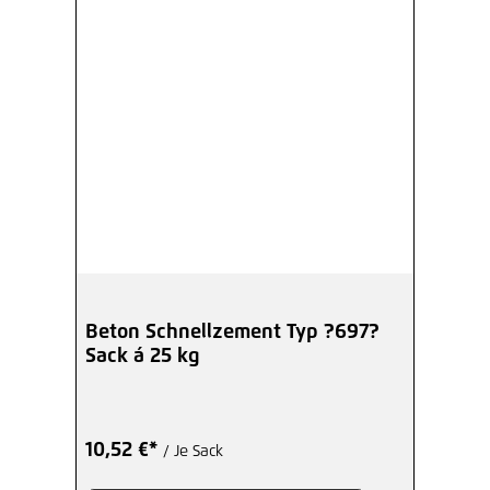
Beton Schnellzement Typ ?697?
Sack á 25 kg
10,52 €*
/ Je Sack