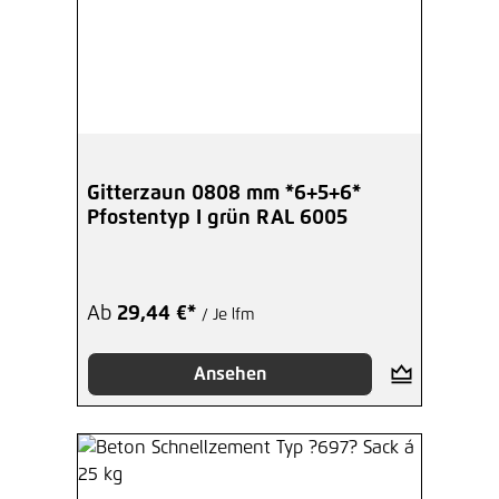
Gitterzaun 0808 mm *6+5+6*
Pfostentyp I grün RAL 6005
Ab
29,44 €*
/ Je lfm
Ansehen