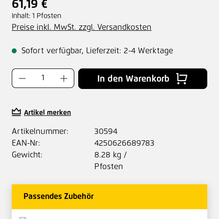
61,19 €
Regulärer Preis:
Inhalt:
1 Pfosten
Preise inkl. MwSt. zzgl. Versandkosten
Sofort verfügbar, Lieferzeit: 2-4 Werktage
Produkt Anzahl: Gib den gewünschten Wer
In den Warenkorb
Artikel merken
Artikelnummer:
30594
EAN-Nr:
4250626689783
Gewicht:
8.28 kg /
Pfosten
Passendes Zubehör