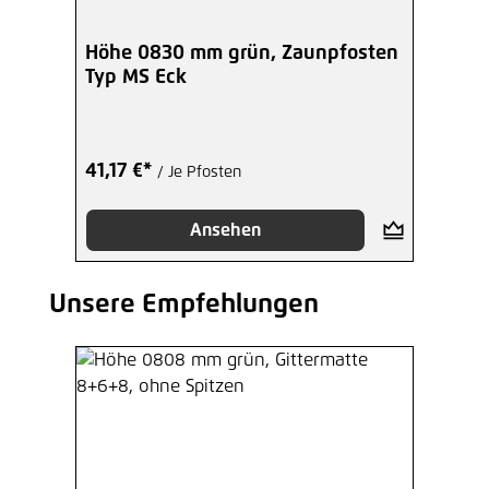
Hinzufügen
Höhe 0830 mm grün, Zaunpfosten
Typ MS Eck
41,17 €*
/ Je Pfosten
Ansehen
Unsere Empfehlungen
Produktgalerie überspringen