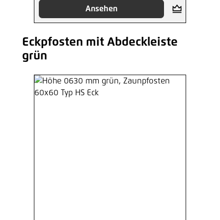
Ansehen
Eckpfosten mit Abdeckleiste
Produktgalerie überspringen
grün