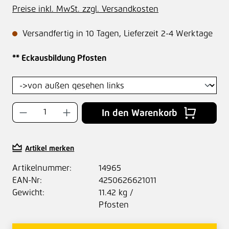
Preise inkl. MwSt. zzgl. Versandkosten
Versandfertig in 10 Tagen, Lieferzeit 2-4 Werktage
auswählen
** Eckausbildung Pfosten
Produkt Anzahl: Gib den gewünschten Wer
In den Warenkorb
Artikel merken
Artikelnummer:
14965
EAN-Nr:
4250626621011
Gewicht:
11.42 kg /
Pfosten