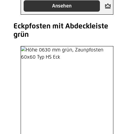
Ansehen
Eckpfosten mit Abdeckleiste
Produktgalerie überspringen
grün