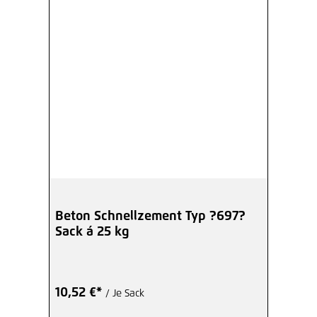
Beton Schnellzement Typ ?697?
Sack á 25 kg
10,52 €*
/ Je Sack