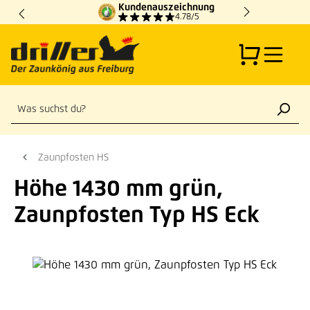
Kundenauszeichnung
Zum Hauptinhalt springen
4.78/5
Zaunpfosten HS
Höhe 1430 mm grün,
Zaunpfosten Typ HS Eck
Bildergalerie überspringen