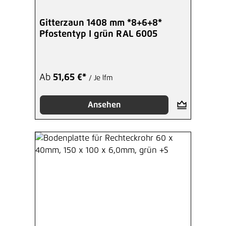
Gitterzaun 1408 mm *8+6+8*
Pfostentyp I grün RAL 6005
Ab
51,65 €*
/ Je lfm
Ansehen