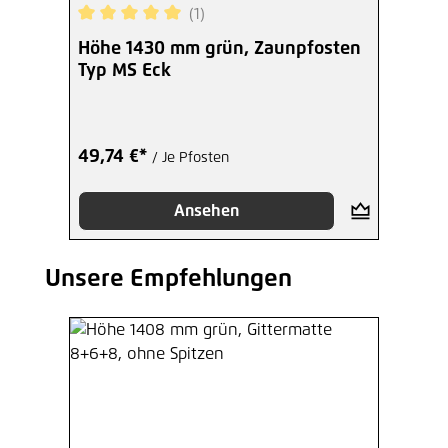
(1)
Hinzufügen
Durchschnittliche Bewertung von 5 von 5 Sterne
Höhe 1430 mm grün, Zaunpfosten
Typ MS Eck
49,74 €*
/ Je Pfosten
Ansehen
Unsere Empfehlungen
Produktgalerie überspringen