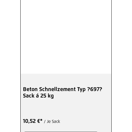
Beton Schnellzement Typ ?697?
Sack á 25 kg
10,52 €*
/ Je Sack