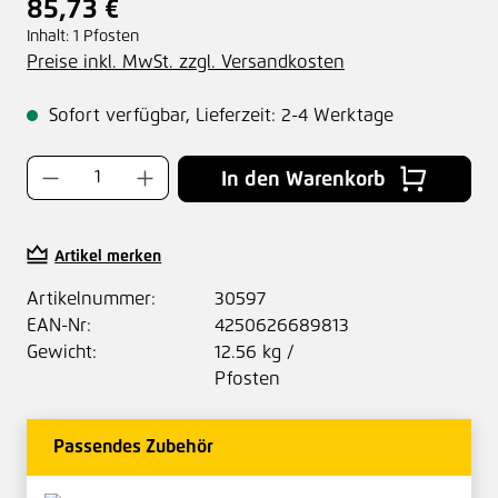
85,73 €
Regulärer Preis:
Inhalt:
1 Pfosten
Preise inkl. MwSt. zzgl. Versandkosten
Sofort verfügbar, Lieferzeit: 2-4 Werktage
Produkt Anzahl: Gib den gewünschten Wer
In den Warenkorb
Artikel merken
Artikelnummer:
30597
EAN-Nr:
4250626689813
Gewicht:
12.56 kg /
Pfosten
Passendes Zubehör