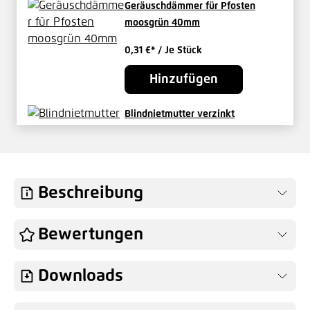
Geräuschdämmer für Pfosten
moosgrün 40mm
0,31 €*
/ Je Stück
Hinzufügen
Blindnietmutter verzinkt
0,19 €*
/ Je Stück
Hinzufügen
Beschreibung
Abdeckleiste für Pfosten HS 1430
Bewertungen
mm grün
20,11 €*
/ Je Stück
Downloads
Hinzufügen