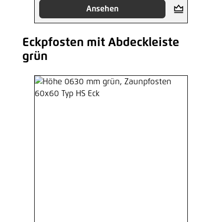
Ansehen
Eckpfosten mit Abdeckleiste
Produktgalerie überspringen
grün