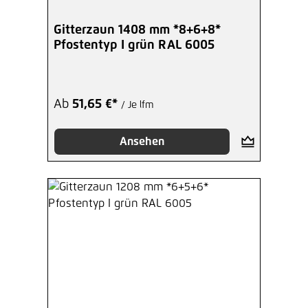
Gitterzaun 1408 mm *8+6+8*
Pfostentyp I grün RAL 6005
Ab
51,65 €*
/ Je lfm
Ansehen